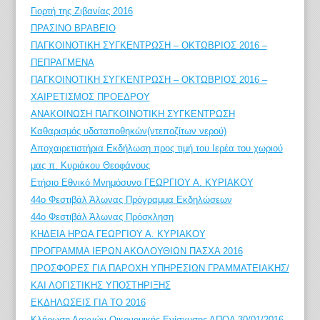
Γιορτή της Ζιβανίας 2016
ΠΡΑΣΙΝΟ ΒΡΑΒΕΙΟ
ΠΑΓΚΟΙΝΟΤΙΚΗ ΣΥΓΚΕΝΤΡΩΣΗ – ΟΚΤΩΒΡΙΟΣ 2016 –
ΠΕΠΡΑΓΜΕΝΑ
ΠΑΓΚΟΙΝΟΤΙΚΗ ΣΥΓΚΕΝΤΡΩΣΗ – ΟΚΤΩΒΡΙΟΣ 2016 –
ΧΑΙΡΕΤΙΣΜΟΣ ΠΡΟΕΔΡΟΥ
ΑΝΑΚΟΙΝΩΣΗ ΠΑΓΚΟΙΝΟΤΙΚΗ ΣΥΓΚΕΝΤΡΩΣΗ
Καθαρισμός υδαταποθηκών(ντεποζίτων νερού)
Αποχαιρετιστήρια Εκδήλωση προς τιμή του Ιερέα του χωριού
μας π. Κυριάκου Θεοφάνους
Ετήσιο Εθνικό Μνημόσυνο ΓΕΩΡΓΙΟΥ Α. ΚΥΡΙΑΚΟΥ
44ο Φεστιβάλ Άλωνας Πρόγραμμα Εκδηλώσεων
44o Φεστιβάλ Άλωνας Πρόσκληση
ΚΗΔΕΙΑ HΡΩΑ ΓΕΩΡΓΙΟΥ Α. ΚΥΡΙΑΚΟΥ
ΠΡΟΓΡΑΜΜΑ ΙΕΡΩΝ ΑΚΟΛΟΥΘΙΩΝ ΠΑΣΧΑ 2016
ΠΡΟΣΦΟΡΕΣ ΓΙΑ ΠΑΡΟΧΗ ΥΠΗΡΕΣΙΩΝ ΓΡΑΜΜΑΤΕΙΑΚΗΣ/
ΚΑΙ ΛΟΓΙΣΤΙΚΗΣ ΥΠΟΣΤΗΡΙΞΗΣ
ΕΚΔΗΛΩΣΕΙΣ ΓΙΑ ΤΟ 2016
Κλήρωση Λαχνών Οικονομικής Ενίσχυσης ΑΠΟΑ 30/01/2016