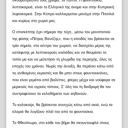
σκουροπράσινό τους χρώμα, τα πάντα. Η φουντουκιά,
λεπτοκαρυά, είναι το Ελληνικό της όνομα και στην Κυπριακή
λεφτοκαρκά. Στην Κύπρο καλλιεργείται μονάχα στην Πιτσιλιά
και κυρίως στο χωριό μας.
Ο επισκέπτης έχει σήμερα την τύχη , μέσω του μονοπατιού
της φύσης «Πέτρος Βανέζης», που η είσοδός του βρίσκεται σε
τρία σημεία, στο κέντρο του χωριού, να διασχίσει μέρος της
κατάφυτης με λεπτοκαρυές κοιλάδας και να θαυμάσει το
τοπίο μα και να μελετήσει τη χλωρίδα της περιοχής, όλες τις
εποχές του χρόνου. Νωρίς την άνοιξη, θα περάσει κάτω από
τις ανθισμένες κερασιές και θα μπει στους φουντουκιόνες,
που είναι γεμάτοι από βιολέττες, φτέρες μέχρι και νούφαρα σε
μερικούς πιο υγρούς τόπους. Σ’ όλη του τη διαδρομή θα τον
συντροφεύουν τα κελαδήματα των αηδονιών.
Το καλοκαίρι, θα βρίσκεται συνεχώς κάτω από σκιά, ενώ τα
κλαριά θα λυγίζουν πλάϊ του από τα φουντούκια.
Το Φθινόπωρο, στο κάθε του βήμα θα σκουντουφλά στους