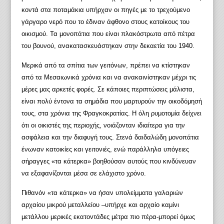
κοντά στα ποταμάκια υπήρχαν οι πηγές με το τρεχούμενο
γάργαρο νερό που το έδιναν άφθονο στους κατοίκους του
οικισμού. Τα μονοπάτια που είναι πλακόστρωτα από πέτρα
του βουνού, ανακατασκευάστηκαν στην δεκαετία του 1940.
Μερικά από τα σπίτια των γειτόνων, πρέπει να κτίστηκαν
από τα Μεσαιωνικά χρόνια και να ανακαινίστηκαν μέχρι τις
μέρες μας αρκετές φορές. Σε κάποιες περιπτώσεις μάλιστα,
είναι πολύ έντονα τα σημάδια που μαρτυρούν την οικοδόμησή
τους, στα χρόνια της Φραγκοκρατίας. Η όλη ρυμοτομία δείχνει
ότι οι οικιστές της περιοχής, νοιάζονταν ιδιαίτερα για την
ασφάλεια και την διαφυγή τους. Στενά δαιδαλώδη μονοπάτια
ένωναν κατοικίες και γειτονιές, ενώ παράλληλα υπόγειες
σήραγγες «τα κάτερκα» βοηθούσαν αυτούς που κινδύνευαν
να εξαφανίζονται μέσα σε ελάχιστο χρόνο.
Πιθανόν «τα κάτερκα» να ήσαν υπολείμματα γαλαριών
αρχαίου μικρού μεταλλείου –υπήρχε και αρχαίο καμίνι
μετάλλου μερικές εκατοντάδες μέτρα πιο πέρα-μπορεί όμως