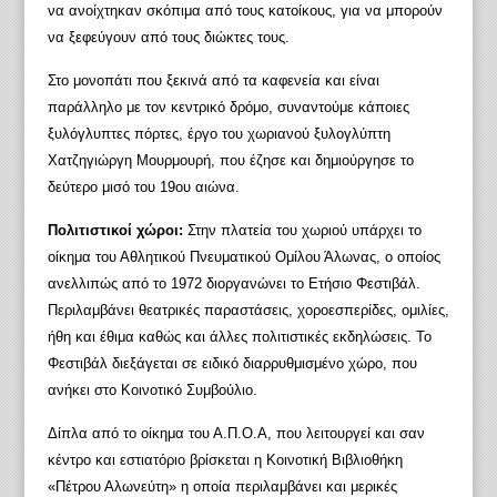
να ανοίχτηκαν σκόπιμα από τους κατοίκους, για να μπορούν
να ξεφεύγουν από τους διώκτες τους.
Στο μονοπάτι που ξεκινά από τα καφενεία και είναι
παράλληλο με τον κεντρικό δρόμο, συναντούμε κάποιες
ξυλόγλυπτες πόρτες, έργο του χωριανού ξυλογλύπτη
Χατζηγιώργη Μουρμουρή, που έζησε και δημιούργησε το
δεύτερο μισό του 19ου αιώνα.
Πολιτιστικοί χώροι:
Στην πλατεία του χωριού υπάρχει το
οίκημα του Αθλητικού Πνευματικού Ομίλου Άλωνας, ο οποίος
ανελλιπώς από το 1972 διοργανώνει το Ετήσιο Φεστιβάλ.
Περιλαμβάνει θεατρικές παραστάσεις, χοροεσπερίδες, ομιλίες,
ήθη και έθιμα καθώς και άλλες πολιτιστικές εκδηλώσεις. Το
Φεστιβάλ διεξάγεται σε ειδικό διαρρυθμισμένο χώρο, που
ανήκει στο Κοινοτικό Συμβούλιο.
Δίπλα από το οίκημα του Α.Π.Ο.Α, που λειτουργεί και σαν
κέντρο και εστιατόριο βρίσκεται η Κοινοτική Βιβλιοθήκη
«Πέτρου Αλωνεύτη» η οποία περιλαμβάνει και μερικές