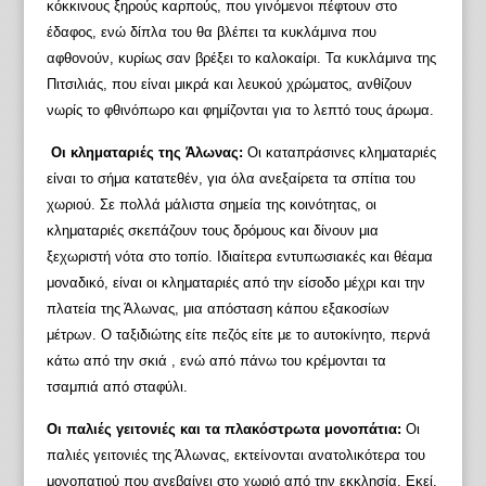
κόκκινους ξηρούς καρπούς, που γινόμενοι πέφτουν στο
έδαφος, ενώ δίπλα του θα βλέπει τα κυκλάμινα που
αφθονούν, κυρίως σαν βρέξει το καλοκαίρι. Τα κυκλάμινα της
Πιτσιλιάς, που είναι μικρά και λευκού χρώματος, ανθίζουν
νωρίς το φθινόπωρο και φημίζονται για το λεπτό τους άρωμα.
Οι κληματαριές της Άλωνας:
Οι καταπράσινες κληματαριές
είναι το σήμα κατατεθέν, για όλα ανεξαίρετα τα σπίτια του
χωριού. Σε πολλά μάλιστα σημεία της κοινότητας, οι
κληματαριές σκεπάζουν τους δρόμους και δίνουν μια
ξεχωριστή νότα στο τοπίο. Ιδιαίτερα εντυπωσιακές και θέαμα
μοναδικό, είναι οι κληματαριές από την είσοδο μέχρι και την
πλατεία της Άλωνας, μια απόσταση κάπου εξακοσίων
μέτρων. Ο ταξιδιώτης είτε πεζός είτε με το αυτοκίνητο, περνά
κάτω από την σκιά , ενώ από πάνω του κρέμονται τα
τσαμπιά από σταφύλι.
Οι παλιές γειτονιές και τα πλακόστρωτα μονοπάτια:
Οι
παλιές γειτονιές της Άλωνας, εκτείνονται ανατολικότερα του
μονοπατιού που ανεβαίνει στο χωριό από την εκκλησία. Εκεί,