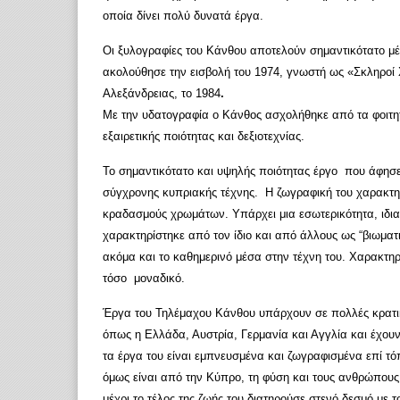
οποία δίνει πολύ δυνατά έργα.
Οι ξυλογραφίες του Κάνθου αποτελούν σημαντικότατο μέρο
ακολούθησε την εισβολή του 1974, γνωστή ως «Σκληροί 
Αλεξάνδρειας, το 1984
.
Με την υδατογραφία ο Κάνθος ασχολήθηκε από τα φοιτητι
εξαιρετικής ποιότητας και δεξιοτεχνίας.
Το σημαντικότατο και υψηλής ποιότητας έργο που άφησ
σύγχρονης κυπριακής τέχνης. Η ζωγραφική του χαρακτη
κραδασμούς χρωμάτων. Υπάρχει μια εσωτερικότητα, ιδιαί
χαρακτηρίστηκε από τον ίδιο και από άλλους ως “βιωματι
ακόμα και το καθημερινό μέσα στην τέχνη του. Χαρακτηρι
τόσο μοναδικό.
Έργα του Τηλέμαχου Κάνθου υπάρχουν σε πολλές κρατικ
όπως η Ελλάδα, Αυστρία, Γερμανία και Αγγλία και έχουν
τα έργα του είναι εμπνευσμένα και ζωγραφισμένα επί τό
όμως είναι από την Κύπρο, τη φύση και τους ανθρώπους 
μέχρι το τέλος της ζωής του διατηρούσε στενό δεσμό με τ