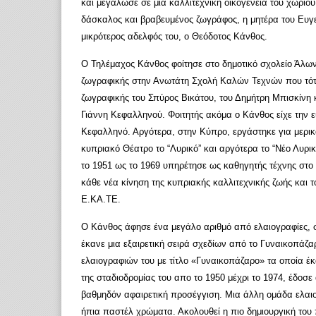
και μεγάλωσε σε μια καλλιτεχνική οικογένεια του χωριο
δάσκαλος και βραβευμένος ζωγράφος, η μητέρα του Ευγ
μικρότερος αδελφός του, ο Θεόδοτος Κάνθος.
Ο Τηλέμαχος Κάνθος φοίτησε στο δημοτικό σχολείο Άλων
ζωγραφικής στην Ανωτάτη Σχολή Καλών Τεχνών που τότε
ζωγραφικής του Σπύρος Βικάτου, του Δημήτρη Μπισκίνη 
Γιάννη Κεφαλληνού. Φοιτητής ακόμα ο Κάνθος είχε την ε
Κεφαλληνό. Αργότερα, στην Κύπρο, εργάστηκε για μερι
κυπριακό Θέατρο το “Λυρικό” και αργότερα το “Νέο Λυρι
το 1951 ως το 1969 υπηρέτησε ως καθηγητής τέχνης στ
κάθε νέα κίνηση της κυπριακής καλλιτεχνικής ζωής και 
Ε.ΚΑ.ΤΕ.
Ο Κάνθος άφησε ένα μεγάλο αριθμό από ελαιογραφίες, σ
έκανε μια εξαιρετική σειρά σχεδίων από το Γυναικοπάζ
ελαιογραφιών του με τίτλο «Γυναικοπάζαρο» τα οποία έκ
της σταδιοδρομίας του απο το 1950 μέχρι το 1974, έδοσε
βαθμηδόν αφαιρετική προσέγγιση. Μια άλλη ομάδα ελαι
ήπια παστέλ χρώματα. Ακολουθεί η πιο δημιουργική του π