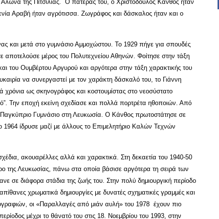
ύ Άλωνα της Πιτσιλιάς. Ο πατέρας του, ο Χριστόδουλος Κάνθος ήταν
ενία Αραβή ήταν αγρότισσα. Ζωγράφος και δάσκαλος ήταν και ο
ας και μετά στο γυμνάσιο Αμμοχώστου. Το 1929 πήγε για σπουδές
 αποτελούσε μέρος του Πολυτεχνείου Αθηνών. Φοίτησε στην τάξη
και του Ουμβέρτου Αργυρού και αργότερα στην τάξη χαρακτικής του
υκαιρία να συνεργαστεί με τον χαράκτη δάσκαλό του, το Γιάννη
κά χρόνια ως σκηνογράφος και κοστουμίστας στο νεοσύστατο
κό”. Την εποχή εκείνη σχεδίασε και πολλά πορτρέτα ηθοποιών. Από
ο Παγκύπριο Γυμνάσιο στη Λευκωσία. Ο Κάνθος πρωτοστάτησε σε
το 1964 ίδρυσε μαζί με άλλους το Επιμελητήριο Καλών Τεχνών
χέδια, ακουαρέλλες αλλά και χαρακτικά. Στη δεκαετία του 1940-50
αρο της Λευκωσίας, πάνω στα οποία βάσισε αργότερα τη σειρά των
ανε σε διάφορα στάδια της ζωής του. Στην πολύ δημιουργική περίοδο
 απίθανες χρωματικά δημιουργίες με δυνατές σχηματικές γραμμές και
ογραφιών, οι «Παραλλαγές από μιάν αυλή» του 1978 έχουν πιο
ερίοδος μέχρι το θάνατό του στις 18. Νοεμβρίου του 1993, στην