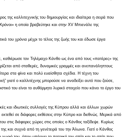
ς της καλλιτεχνικής του δημιουργίας και ιδιαίτερα η σειρά που
Χρόνοι» η οποία βραβεύτηκε και στην ΧV Μπιενάλε της
κά του χρόνια μέχρι το τέλος της ζωής του και έδωσε έργα
ε, καθιέρωσε τον Τηλέμαχο Κάνθο ως ένα από τους «πατέρες» της
ρίζεται από σταθερές, δυναμικές γραμμές και ανεπανάληπτους
τερα στα φίνα και πολύ ευαίσθητα σχέδια. Η τέχνη του
κή” γιατί ο καλλιτέχνης μπορούσε να αναδείξει αυτό που ζούσε,
στικό του είναι το αυθόρμητο λυρικό στοιχείο που κάνει το έργο του
ές και ιδιωτικές συλλογές της Κύπρου αλλά και άλλων χωρών
 εκτεθεί σε διάφορες εκθέσεις στην Κύπρο και διεθνώς. Μερικά από
που στις διάφορες χώρες στις οποίες ο Κάνθος ταξίδεψε. Κυρίως
της και συχνά από τη γενέτειρά του την Άλωνα. Γιατί ο Κάνθος
ο χωριό του, όπου υπάρχει το πατρικό του σπίτι και το σπίτι που